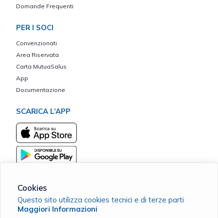
Domande Frequenti
PER I SOCI
Convenzionati
Area Riservata
Carta MutuaSalus
App
Documentazione
SCARICA L’APP
Cookies
Questo sito utilizza cookies tecnici e di terze parti
Padano Vita - Iscritta al Registro Nazionale del Terzo Settore al
Maggiori Informazioni
n. 37954 del 6 luglio 2022